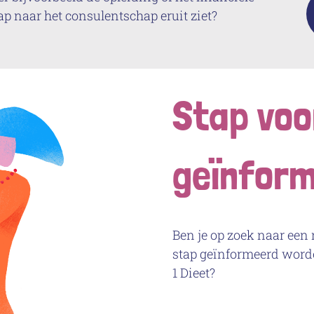
p naar het consulentschap eruit ziet?
Stap voo
geïnfor
Ben je op zoek naar een 
stap geïnformeerd worde
1 Dieet?