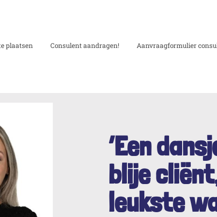
e plaatsen
Consulent aandragen!
Aanvraagformulier consu
‘Een dansj
blije cliënt
leukste wat